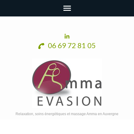
06 69 72 81 05
Relaxation, soins énergétiques et massage Amma en Auvergne